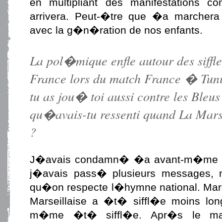
en multipliant des manifestations c
arrivera. Peut-�tre que �a marchera
avec la g�n�ration de nos enfants.
La pol�mique enfle autour des siffle
France lors du match France � Tuni
tu as jou� toi aussi contre les Bleu
qu�avais-tu ressenti quand La Mars
?
J�avais condamn� �a avant-m�me l
j�avais pass� plusieurs messages,
qu�on respecte l�hymne national. Mardi 
Marseillaise a �t� siffl�e moins lo
m�me �t� siffl�e. Apr�s le mat