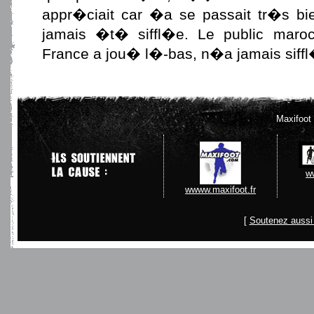
appr�ciait car �a se passait tr�s bi
jamais �t� siffl�e. Le public maroc
France a jou� l�-bas, n�a jamais siffl
Maxifoot
w
wwww.maxifoot.fr
[
Soutenez aussi 