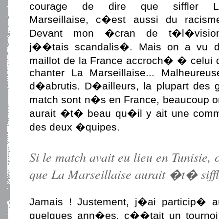
courage de dire que siffler L
Marseillaise, c�est aussi du racism
Devant mon �cran de t�l�vision
j��tais scandalis�. Mais on a vu de
maillot de la France accroch� � celui d
chanter La Marseillaise... Malheureus
d�abrutis. D�ailleurs, la plupart des 
match sont n�s en France, beaucoup ont
aurait �t� beau qu�il y ait une comm
des deux �quipes.
Si le match avait eu lieu en Tunisie,
que La Marseillaise aurait �t� sif
Jamais ! Justement, j�ai particip� a
quelques ann�es, c��tait un tourno