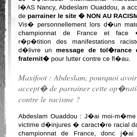
l�AS Nancy, Abdeslam Ouaddou, a ac
de
parrainer le site � NON AU RACI
Vis� personnellement lors d�un mat
championnat de France et face
r�p�tition des manifestations racist
d�livre un
message de tol�rance 
fraternit�
pour lutter contre ce fl�au.
Maxifoot : Abdeslam, pourquoi avoir
accept� de parrainer cette op�rat
contre le racisme ?
Abdeslam Ouaddou : J�ai moi-m�m
victime d�injures � caract�re racial d
championnat de France, donc j�a